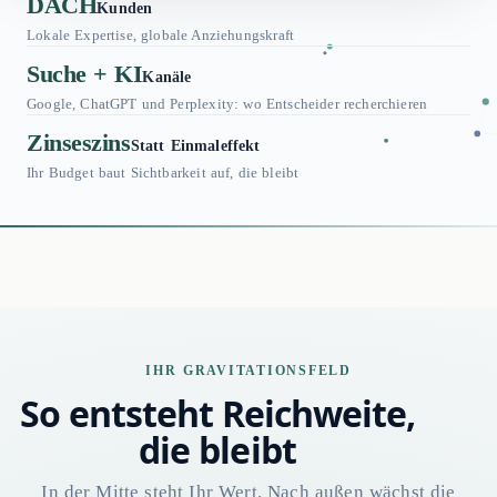
DACH
Kunden
Geschäftliche E-Mail *
Lokale Expertise, globale Anziehungskraft
Suche + KI
Kanäle
Vorname
Nachname
Google, ChatGPT und Perplexity: wo Entscheider recherchieren
Zinseszins
Statt Einmaleffekt
Ihr Budget baut Sichtbarkeit auf, die bleibt
Firma
Telefon
(optional)
Wann möchten Sie starten?
IHR GRAVITATIONSFELD
So entsteht Reichweite,
die bleibt
In der Mitte steht Ihr Wert. Nach außen wächst die