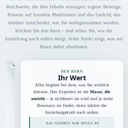
Reichweite, die Ihre Inhalte erzeugen: eigene Beiträge,
Präsenz auf fremden Plattformen und das Umfeld, das
darüber entscheidet, wie Sie wahrgenommen werden.
Klicken Sie den Kern – und sehen Sie, wie die
Anziehung nach außen steigt. Jeder Punkt zeigt, was wir
Ihnen dabei abnehmen.
Resonanz & Anfragen
Zitationen & Belege
KI-Antworten
Website & Struktur
Leitfäden & Tiefe
Wahrnehmung & Vertrauen
Fachmedien & PR
Google-Rankings
Corporate Blog
Ihr Wert
DER KERN
Ihr Wert
Alles beginnt bei dem, was Sie wirklich
können. Ihre Expertise ist die
Masse, die
anzieht
– je sichtbarer sie wird und je mehr
Resonanz sie findet, desto stärker die
Anziehungskraft nach außen.
DAS NEHMEN WIR IHNEN AB