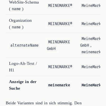
WebSite-Schema
MEINEMARKE®
MeineMarke
(
)
name
Organization
MEINEMARKE®
MeineMarke
(
)
name
MeineMarke
MEINEMARKE
,
alternateName
GmbH
GmbH
meinemarke.
Logo-Alt-Text /
MEINEMARKE®
MeineMarke
H1
Anzeige in der
meinemarke
MeineMarke
Suche
Beide Varianten sind in sich stimmig. Den