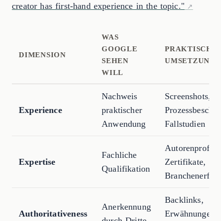
creator has first-hand experience in the topic."
WAS
GOOGLE
PRAKTISCHE
DIMENSION
SEHEN
UMSETZUNG
WILL
Nachweis
Screenshots,
Experience
praktischer
Prozessbeschre
Anwendung
Fallstudien
Autorenprofile
Fachliche
Expertise
Zertifikate,
Qualifikation
Branchenerfah
Backlinks,
Anerkennung
Authoritativeness
Erwähnungen,
durch Dritte