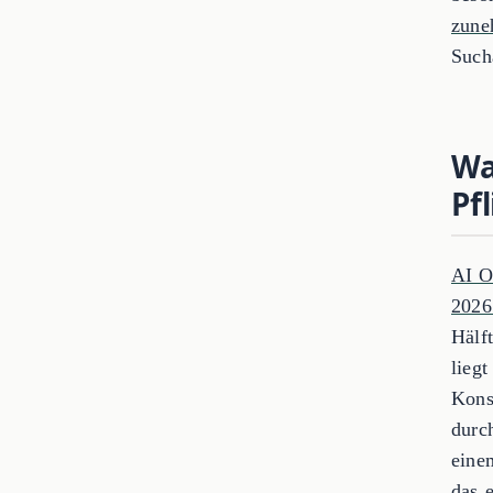
zune
Such
Wa
Pf
AI O
202
Hälf
liegt
Kons
durc
eine
das e