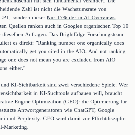
Suchlandschaft hat sich fundamental verändert. Die
cheidende Zahl ist nicht die Wachstumsrate von
GPT, sondern diese:
Nur 17% der in AI Overviews
erten Quellen ranken auch in Googles organischen Top 10
 dieselben Anfragen. Das BrightEdge-Forschungsteam
uliert es direkt: "Ranking number one organically does
automatically get you cited in the AIO. And not ranking
age one does not mean you are excluded from AIO
ions either."
und KI-Sichtbarkeit sind zwei verschiedene Spiele. Wer
ensichtbarkeit in KI-Suchtools aufbauen will, braucht
rative Engine Optimization (GEO): die Optimierung für
estützte Antwortgeneratoren wie ChatGPT, Google
ni und Perplexity. GEO wird damit zur Pflichtdisziplin
I-Marketing
.