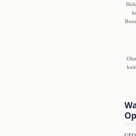
Höhe
k
Besu
Ohn
kei
Wa
Op
GEO i