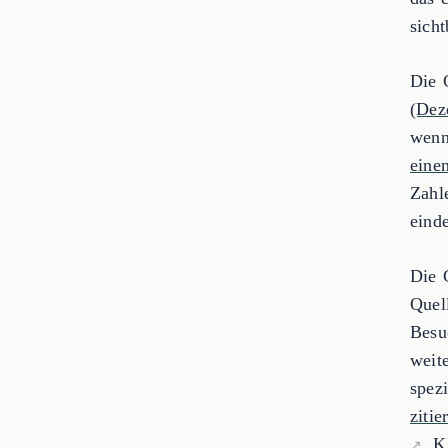
sich
Die 
(Dez
wenn
eine
Zahl
einde
Die 
Quel
Besu
weit
spez
ziti
. K