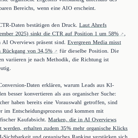
tbaren Bereichs, wenn eine AIO erscheint.
CTR-Daten bestätigen den Druck.
Laut Ahrefs
ember 2025) sinkt die CTR auf Position 1 um 58%
,
 AI Overviews präsent sind.
Evergreen Media misst
n Rückgang von 34,5%
für dieselbe Position. Die
en variieren je nach Methodik, die Richtung ist
utig.
Conversion-Daten erklären, warum Leads aus KI-
len besser konvertieren als aus organischer Suche:
cher haben bereits eine Vorauswahl getroffen, sind
er im Entscheidungsprozess und kommen mit
ifischer Kaufabsicht.
Marken, die in AI Overviews
ert werden, erhalten zudem 35% mehr organische Klicks
I-Sichtbarkeit und organisches Ranking verstärken sich