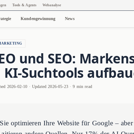
ngen
Tools & Agents
Webanalyse
ategie
Kundengewinnung
News
MARKETING
EO und SEO: Markens
n KI-Suchtools aufba
shed 2026-02-10 · Updated 2026-05-23 · 9 min read
Sie optimieren Ihre Website für Google – abe
zitieren andere Quellen. Nur 17% der AI Over