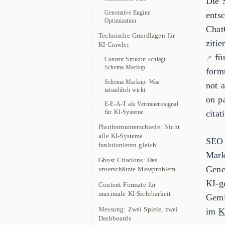
Die 
Generative Engine
ents
Optimization
Chat
Technische Grundlagen für
ziti
KI-Crawler
für
Content-Struktur schlägt
Schema-Markup
form
Schema Markup: Was
not 
tatsächlich wirkt
on p
E-E-A-T als Vertrauenssignal
citat
für KI-Systeme
Plattformunterschiede: Nicht
alle KI-Systeme
SEO 
funktionieren gleich
Mark
Ghost Citations: Das
Gene
unterschätzte Messproblem
KI-g
Content-Formate für
maximale KI-Sichtbarkeit
Gemi
Messung: Zwei Spiele, zwei
im
K
Dashboards