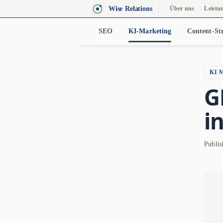
Wise Relations
Über uns
Leistu
SEO
KI-Marketing
Content-Str
KI 
G
i
Publi