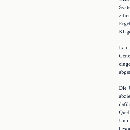
Syst
zitie
Erge
KI-g
Laut
Gene
eing
abge
Die 
abzi
dafü
Quel
Unte
beso