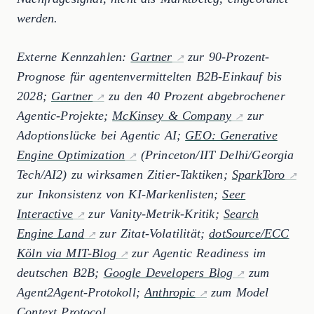
werden.
Externe Kennzahlen:
Gartner
zur 90-Prozent-
Prognose für agentenvermittelten B2B-Einkauf bis
2028;
Gartner
zu den 40 Prozent abgebrochener
Agentic-Projekte;
McKinsey & Company
zur
Adoptionslücke bei Agentic AI;
GEO: Generative
Engine Optimization
(Princeton/IIT Delhi/Georgia
Tech/AI2) zu wirksamen Zitier-Taktiken;
SparkToro
zur Inkonsistenz von KI-Markenlisten;
Seer
Interactive
zur Vanity-Metrik-Kritik;
Search
Engine Land
zur Zitat-Volatilität;
dotSource/ECC
Köln via MIT-Blog
zur Agentic Readiness im
deutschen B2B;
Google Developers Blog
zum
Agent2Agent-Protokoll;
Anthropic
zum Model
Context Protocol.